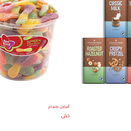
أفضل طعام
جيلي