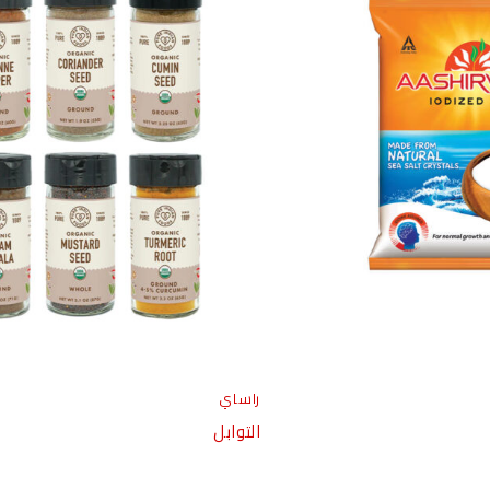
راساي
التوابل